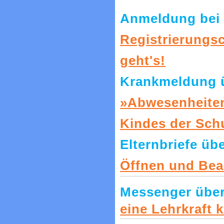
Anmeldung bei 
Registrierungs
geht's!
Krankmeldung ü
»Abwesenheiten
Kindes der Schu
Elternbriefe üb
Öffnen und Bea
Messenger über
eine Lehrkraft 