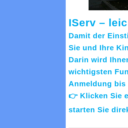
IServ – leic
Damit der Einsti
Sie und Ihre Kin
Darin wird Ihnen
wichtigsten Fun
Anmeldung bis 
👉 Klicken Sie 
starten Sie dire