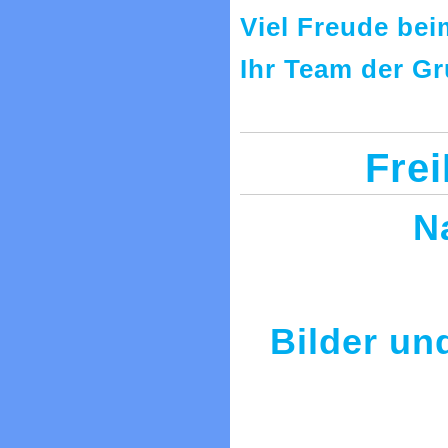
Viel Freude be
Ihr Team der G
Frei
N
Bilder un